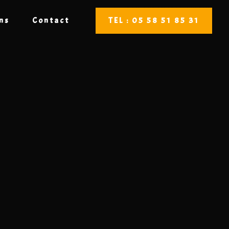
ons
Contact
TEL : 05 58 51 85 31