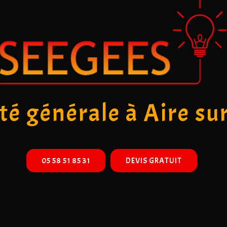
ité générale à Aire su
05 58 51 85 31
DEVIS GRATUIT